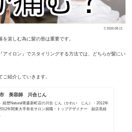
2020.08.11
落を楽しむ為に髪の形は重要です。
『アイロン』でスタイリングする方法では、どちらが髪にい
てご紹介していきます。
森市 美容師 川合じん
歴Natural青森新町店の川合 じん（かわい じん）・2012年
2012年関東大手有名サロン就職・トップデザイナー 副店長経
.