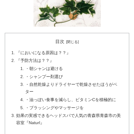
目次
『においになる原因は？？』
『予防方法は？？』
・朝シャンは避ける
・シャンプー剤選び
・自然乾燥よりドライヤーで乾燥させたほうがベ
ター
・油っぽい食事を減らし、ビタミンCを積極的に
・ブラッシングやマッサージを
効果の実感できるヘッドスパで人気の青森県青森市の美
容室『Naturl』