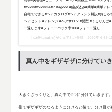
#follow#followme#instagood #編み込み#簡単#簡
自宅でできる#ヘアカタログ#ヘアアレンジ解説#おしゃれ
ヘアセット #アレンジ #ヘアサロン #髪型 #くるりんぱ
ー返します#フォローバック率100#フォロー返し
じん
(@kawai.jin)がシェアした投稿 –
2020年 4月月
真ん中をギザギザに分けてい
大きくざっくりと、真ん中で2つに分けていきます
指でギザギザのなるように分けると後で、分け目が