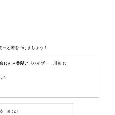
。
周囲と差をつけましょう！
じん – 美髪アドバイザー 川合 じ
ん
 じん
次