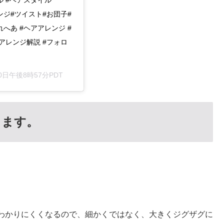
単アレンジ#ツイスト#お団子#
へあ #ヘアアレンジ #
#アレンジ解説 #フォロ
10日午後8時57分PDT
きます。
。
わかりにくくなるので、細かくではなく、大きくジグザグに