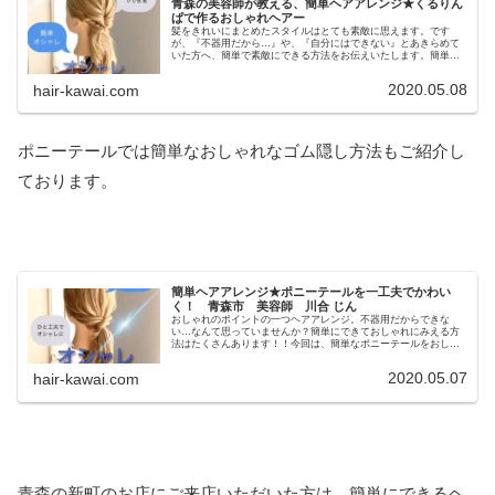
青森の美容師が教える、簡単ヘアアレンジ★くるりん
ぱで作るおしゃれヘアー
髪をきれいにまとめたスタイルはとても素敵に思えます。です
が、『不器用だから…』や、『自分にはできない』とあきらめて
いた方へ、簡単で素敵にできる方法をお伝えいたします。簡単に
できる『くるりんぱ』の方法の解説や、ハーフアップのおしゃれ
な方法をご紹介いたしますので是非参考にしてみてください。簡
2020.05.08
hair-kawai.com
単ヘアアレンジ★くるりんぱで作るおしゃれヘアー今回ご紹介す
るのは、くるり...
ポニーテールでは簡単なおしゃれなゴム隠し方法もご紹介し
ております。
簡単ヘアアレンジ★ポニーテールを一工夫でかわい
く！ 青森市 美容師 川合 じん
おしゃれのポイントの一つヘアアレンジ。不器用だからできな
い…なんて思っていませんか？簡単にできておしゃれにみえる方
法はたくさんあります！！今回は、簡単なポニーテールをおしゃ
れにする方法をご紹介いたします。簡単ヘアアレンジ★ポニーテ
ールを一工夫でかわいく！ポニーテールといえば、簡単に髪をま
2020.05.07
hair-kawai.com
とめるオーソドックスな方法ですよね。そんなただ髪を縛るだけ
のポニーテール...
青森の新町のお店にご来店いただいた方は、簡単にできるヘ