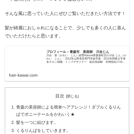
そんな風に思っていた人にぜひご覧いただきたい方法です！
髪が綺麗におしゃれになることで、少しでも多くの人に喜ん
でいただけたらと思います。
プロフィール – 青森市 美容師 川合じん
川合 甚（かわい じん）経歴Natural青森新町店の川合 じん（か
わい じん）・2012年山野美容専門学校卒業・2012年関東大手有
名サロン就職・トップデザイナー 副店長経験 年間指名1719
名・2...
hair-kawai.com
目次
青森の美容師による簡単ヘアアレンジ！ダブルくるりん
ぱでポニーテールをかわいく★
髪を一つに結びます。
くるりんぱをしていきます。