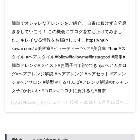
簡単でオシャレなアレンジをご紹介。 自粛に負けず自分磨
きをしていこう！ この機会にブログを立ち上げてみまし
た。キレイなる情報をお届けします。https://hair-
kawai.com/ #美容室#ビューティー#ヘア#美容室 #hair #ス
タイル #ヘアスタイル#follow#followme#instagood #簡単#
簡単アレンジ#ツイスト#お団子#自宅でできる#ヘアカタロ
グ#ヘアアレンジ解説 #ヘアアレンジ #ヘアセット #アレン
ジ #ヘアサロン #髪型 #くるりんぱ#アレンジ解説#オシャレ
女子#かわいい #コロナ#コロナに負けるな#自粛
じん
(@kawai.jin)がシェアした投稿 –
2020年 5月月10日午前3時30分PDT